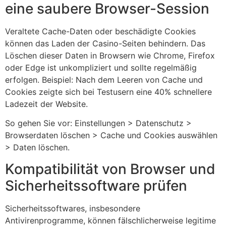
eine saubere Browser-Session
Veraltete Cache-Daten oder beschädigte Cookies
können das Laden der Casino-Seiten behindern. Das
Löschen dieser Daten in Browsern wie Chrome, Firefox
oder Edge ist unkompliziert und sollte regelmäßig
erfolgen. Beispiel: Nach dem Leeren von Cache und
Cookies zeigte sich bei Testusern eine 40% schnellere
Ladezeit der Website.
So gehen Sie vor: Einstellungen > Datenschutz >
Browserdaten löschen > Cache und Cookies auswählen
> Daten löschen.
Kompatibilität von Browser und
Sicherheitssoftware prüfen
Sicherheitssoftwares, insbesondere
Antivirenprogramme, können fälschlicherweise legitime