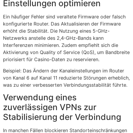
Einstellungen optimieren
Ein häufiger Fehler sind veraltete Firmware oder falsch
konfigurierte Router. Das Aktualisieren der Firmware
erhöht die Stabilität. Die Nutzung eines 5-GHz-
Netzwerks anstelle des 2,4-GHz-Bands kann
Interferenzen minimieren. Zudem empfiehlt sich die
Aktivierung von Quality of Service (QoS), um Bandbreite
priorisiert für Casino-Daten zu reservieren.
Beispiel: Das Ändern der Kanaleinstellungen im Router
von Kanal 6 auf Kanal 11 reduzierte Störungen erheblich,
was zu einer verbesserten Verbindungsstabilität führte.
Verwendung eines
zuverlässigen VPNs zur
Stabilisierung der Verbindung
In manchen Fällen blockieren Standorteinschränkungen